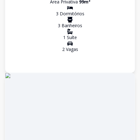
Área Privativa
99
m²
3
Dormitório
s
3
Banheiro
s
1
Suíte
2
Vaga
s