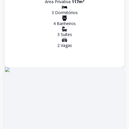
Área Privativa
117
m²
3
Dormitório
s
4
Banheiro
s
3
Suíte
s
2
Vaga
s