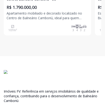
R$ 1.790.000,00
R$ 
Apartamento mobiliado e decorado localizado no
Este
Centro de Balneário Camboriú, ideal para quem
Bian
busca conforto, espaço e praticidade. Com 107m² de
eleg
área privativa, o imóvel conta com living integrado
uma 
107
m²
3
4
3
2
132
com churrasqueira a carvão, 3 dormitórios, sendo 2
resi
suítes,
sofi
Imóveis FV: Referência em serviços imobiliários de qualidade e
confiança, contribuindo para o desenvolvimento de Balneário
Camboriú