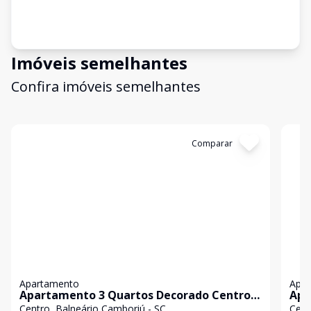
Imóveis semelhantes
Confira imóveis semelhantes
Cód:
5596
Comparar
Có
Apartamento
Apa
Apartamento 3 Quartos Decorado Centro
Apa
Balneário Camboriú
Spa
Centro, Balneário Camboriú - SC
Cent