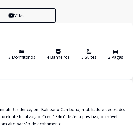
Vídeo
3
Dormitório
s
4
Banheiro
s
3
Suíte
s
2
Vaga
s
uminati Residence, em Balneário Camboriú, mobiliado e decorado,
excelente localização. Com 134m² de área privativa, o imóvel
 com alto padrão de acabamento.