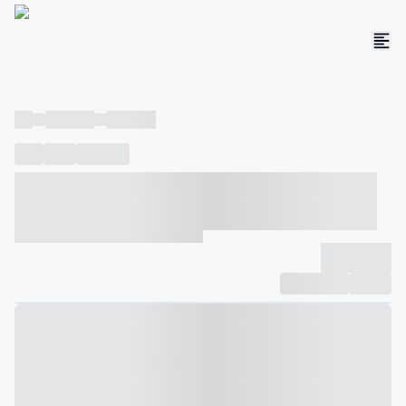
----
----- -----
----- -----
----
-----
---- ------
----- ----- -- ------ ---- ---- -- ----- ----- -----
--- ------
----- ----- -- ------ ----- ----- -- ------
-------------
Compartilhar
Favorito