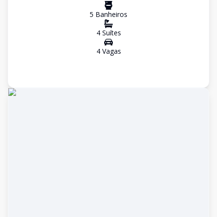
5
Banheiro
s
4
Suíte
s
4
Vaga
s