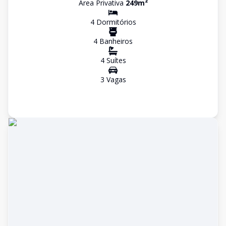
Área Privativa
249
m²
4
Dormitório
s
4
Banheiro
s
4
Suíte
s
3
Vaga
s