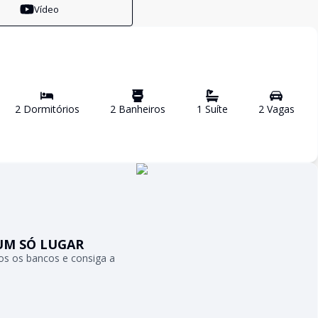
Vídeo
2
Dormitório
s
2
Banheiro
s
1
Suíte
2
Vaga
s
UM SÓ LUGAR
s os bancos e consiga a