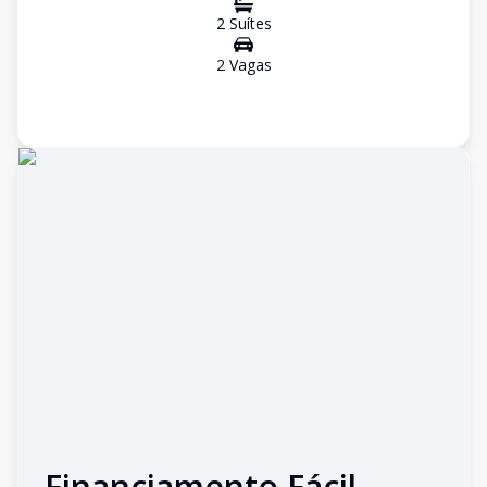
2
Suíte
s
2
Vaga
s
Financiamento Fácil