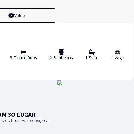
Vídeo
3
Dormitório
s
2
Banheiro
s
1
Suíte
1
Vaga
UM SÓ LUGAR
s os bancos e consiga a