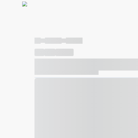
----
----- -----
----- -----
----
-----
---- ------
----- ----- -- ------ ---- ---- -- ---
----- ----- -- ------ ----- ----- -- ------