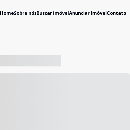
Home
Sobre nós
Buscar imóvel
Anunciar imóvel
Contato
-- ----- ----- --- ------