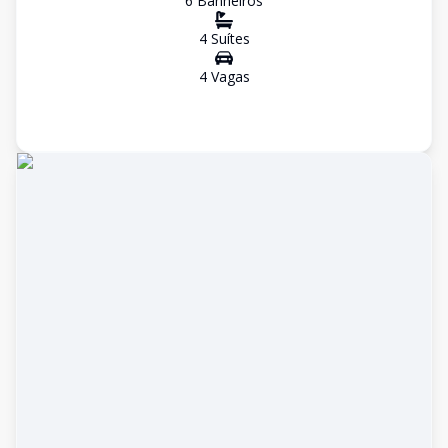
6
Banheiro
s
4
Suíte
s
4
Vaga
s