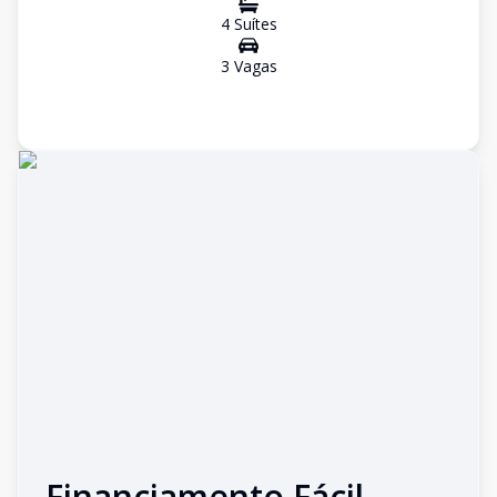
4
Suíte
s
3
Vaga
s
Financiamento Fácil