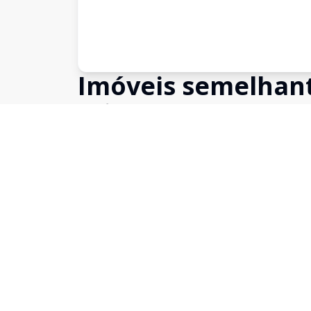
Imóveis semelhan
Confira imóveis semelhantes
Cód:
5566
Comparar
Sala Comercial