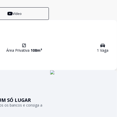
Vídeo
Área Privativa
108
m²
1
Vaga
UM SÓ LUGAR
s os bancos e consiga a