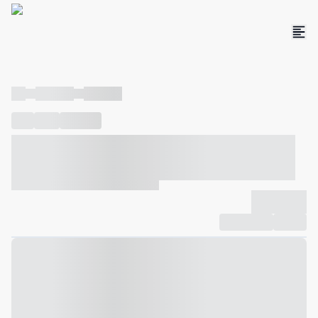
----
----- -----
----- -----
----
-----
---- ------
----- ----- -- ------ ---- ---- -- ----- ----- -----
--- ------
----- ----- -- ------ ----- ----- -- ------
-------------
Compartilhar
Favorito