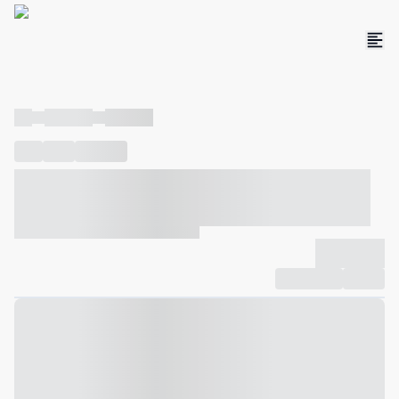
----
----- -----
----- -----
----
-----
---- ------
----- ----- -- ------ ---- ---- -- ----- ----- -----
--- ------
----- ----- -- ------ ----- ----- -- ------
-------------
Compartilhar
Favorito