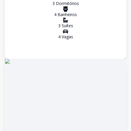
3
Dormitório
s
4
Banheiro
s
3
Suíte
s
4
Vaga
s