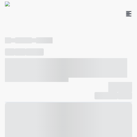
----
----- -----
----- -----
----
-----
---- ------
----- ----- -- ------ ---- ---- -- ----- ----- -----
--- ------
----- ----- -- ------ ----- ----- -- ------
-------------
Compartilhar
Favorito