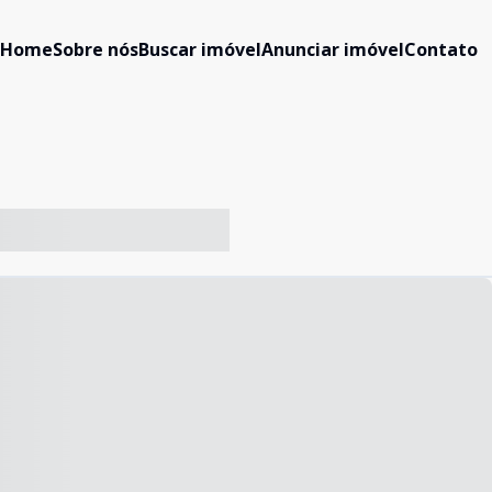
Home
Sobre nós
Buscar imóvel
Anunciar imóvel
Contato
-- ----- ----- --- ------