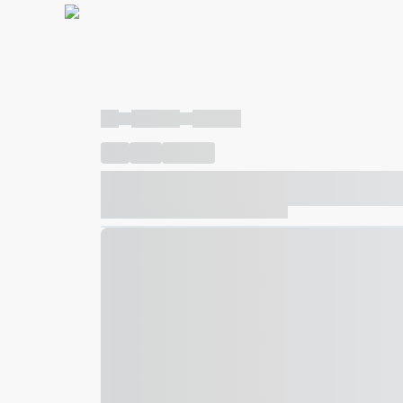
----
----- -----
----- -----
----
-----
---- ------
----- ----- -- ------ ---- ---- -- ---
----- ----- -- ------ ----- ----- -- ------