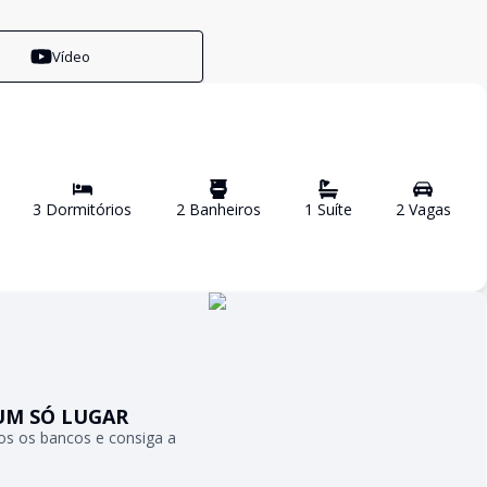
Vídeo
3
Dormitório
s
2
Banheiro
s
1
Suíte
2
Vaga
s
UM SÓ LUGAR
s os bancos e consiga a