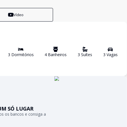
Vídeo
3
Dormitório
s
4
Banheiro
s
3
Suíte
s
3
Vaga
s
UM SÓ LUGAR
s os bancos e consiga a