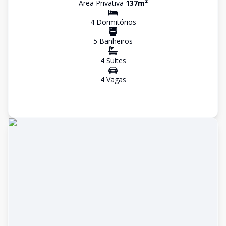
Área Privativa
137
m²
4
Dormitório
s
5
Banheiro
s
4
Suíte
s
4
Vaga
s