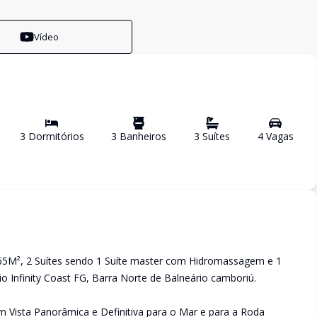
Vídeo
3
Dormitório
s
3
Banheiro
s
3
Suíte
s
4
Vaga
s
165M², 2 Suítes sendo 1 Suíte master com Hidromassagem e 1
o Infinity Coast FG, Barra Norte de Balneário camboriú.
Vista Panorâmica e Definitiva para o Mar e para a Roda