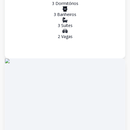
3
Dormitório
s
3
Banheiro
s
3
Suíte
s
2
Vaga
s