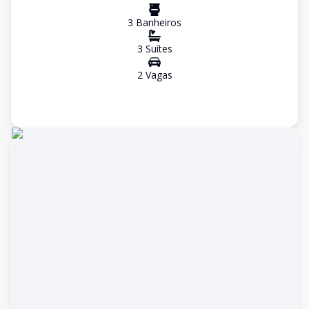
3
Banheiro
s
3
Suíte
s
2
Vaga
s