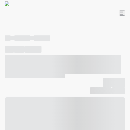
----
----- -----
----- -----
----
-----
---- ------
----- ----- -- ------ ---- ---- -- ----- ----- -----
--- ------
----- ----- -- ------ ----- ----- -- ------
-------------
Compartilhar
Favorito