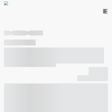
----
----- -----
----- -----
----
-----
---- ------
----- ----- -- ------ ---- ---- -- ----- ----- -----
--- ------
----- ----- -- ------ ----- ----- -- ------
-------------
Compartilhar
Favorito