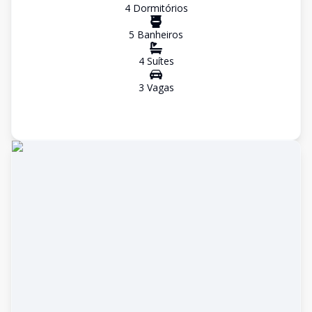
4
Dormitório
s
5
Banheiro
s
4
Suíte
s
3
Vaga
s