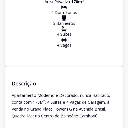
Área Privativa
170
m²
4
Dormitório
s
5
Banheiro
s
4
Suíte
s
4
Vaga
s
Descrição
Apartamento Moderno e Decorado, nunca Habitado,
conta com 170M², 4 Suítes e 4 Vagas de Garagem, á
Venda no Grand Place Tower FG na Avenida Brasil,
Quadra Mar no Centro de Balneário Camboriú.