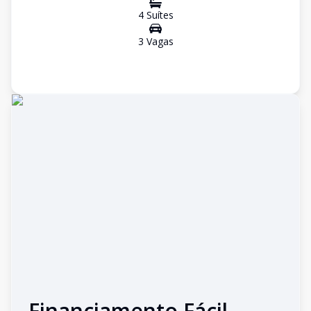
4
Suíte
s
3
Vaga
s
Financiamento Fácil