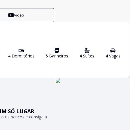
Vídeo
4
Dormitório
s
5
Banheiro
s
4
Suíte
s
4
Vaga
s
UM SÓ LUGAR
s os bancos e consiga a