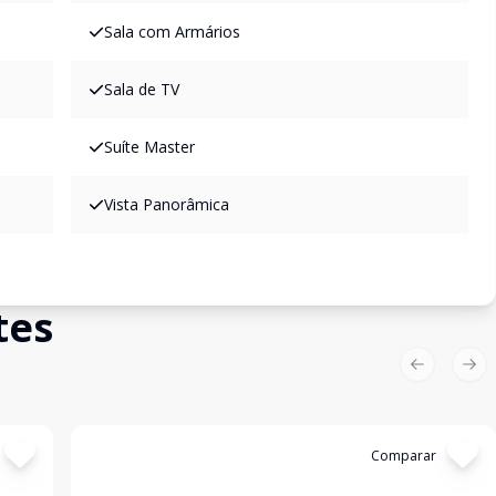
Sala com Armários
Sala de TV
Suíte Master
Vista Panorâmica
tes
Previous sl
Nex
Cód:
5588
Comparar