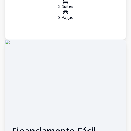
3
Suíte
s
3
Vaga
s
Financiamento Fácil