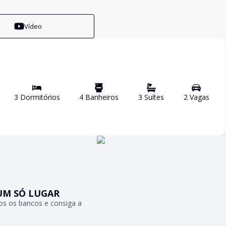
Vídeo
3
Dormitório
s
4
Banheiro
s
3
Suíte
s
2
Vaga
s
UM SÓ LUGAR
s os bancos e consiga a