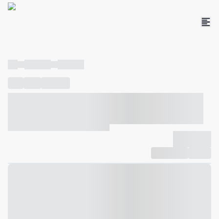
----
----- -----
----- -----
----
-----
---- ------
----- ----- -- ------ ---- ---- -- ----- ----- -----
--- ------
----- ----- -- ------ ----- ----- -- ------
-------------
Compartilhar
Favorito