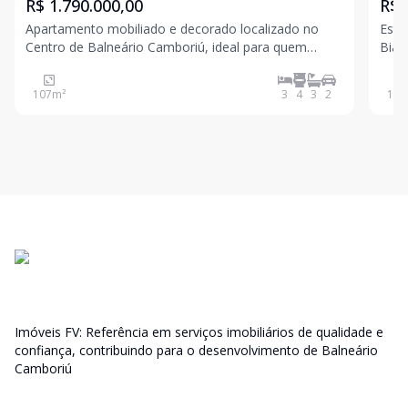
R$ 1.790.000,00
R$ 
Apartamento mobiliado e decorado localizado no
Este
Centro de Balneário Camboriú, ideal para quem
Bian
busca conforto, espaço e praticidade. Com 107m² de
eleg
área privativa, o imóvel conta com living integrado
uma 
107
m²
3
4
3
2
132
com churrasqueira a carvão, 3 dormitórios, sendo 2
resi
suítes,
sofi
Imóveis FV: Referência em serviços imobiliários de qualidade e
confiança, contribuindo para o desenvolvimento de Balneário
Camboriú