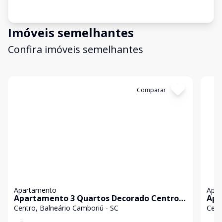
Imóveis semelhantes
Confira imóveis semelhantes
Cód:
5596
Comparar
Có
Apartamento
Apa
Apartamento 3 Quartos Decorado Centro
Apa
Balneário Camboriú
Spa
Centro, Balneário Camboriú - SC
Cent