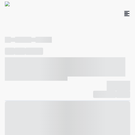
----
----- -----
----- -----
----
-----
---- ------
----- ----- -- ------ ---- ---- -- ----- ----- -----
--- ------
----- ----- -- ------ ----- ----- -- ------
-------------
Compartilhar
Favorito