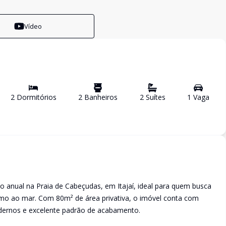
Vídeo
2
Dormitório
s
2
Banheiro
s
2
Suíte
s
1
Vaga
 anual na Praia de Cabeçudas, em Itajaí, ideal para quem busca
ximo ao mar. Com 80m² de área privativa, o imóvel conta com
odernos e excelente padrão de acabamento.