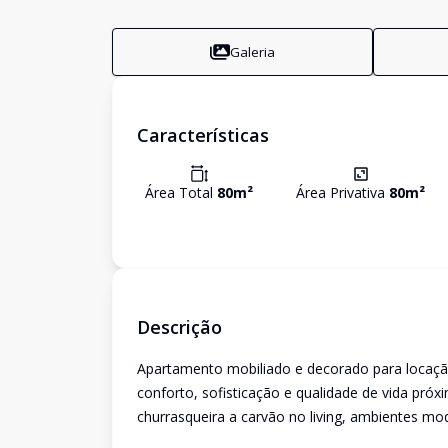
Galeria
Características
Área Total
80
m²
Área Privativa
80
m²
Descrição
Apartamento mobiliado e decorado para locação
conforto, sofisticação e qualidade de vida pró
churrasqueira a carvão no living, ambientes m