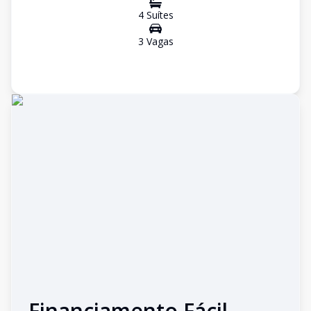
4
Suíte
s
3
Vaga
s
Financiamento Fácil